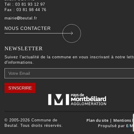
Tél : 03 81 93 12 97
Fax : 03 81 98 44 76
mairie
beutal.fr
NOUS CONTACTER
NEWSLETTER
Suivez l'actualité de la commune en vous inscrivant à notre lett
d'informations.
Votre
Email
S'INSCRIRE
Plan du site
|
Mentions l
© 2005-2026 Commune de
Propulsé par
E
/
M
Beutal. Tous droits réservés.