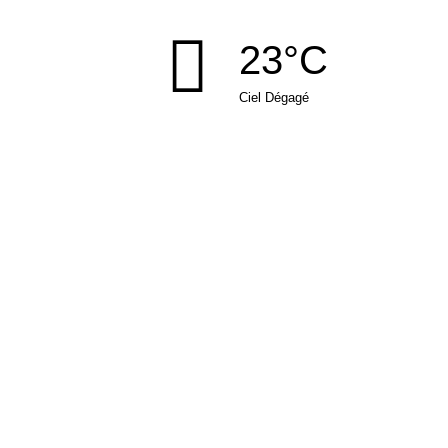
23°C
Ciel Dégagé
MAIRIE DE BEUTAL
Rue de la place
25250 BEUTAL
Tél : 03 81 93 12 97
Fax : 03 81 98 44 76
mairie
beutal.fr
NOUS CONTACTER
NEWSLETTER
Suivez l'actualité de la commune en vous inscrivant à notre
lettre d'informations.
Votre