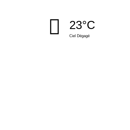
23°C
Ciel Dégagé
MAIRIE DE BEUTAL
Rue de la place
25250 BEUTAL
Tél : 03 81 93 12 97
Fax : 03 81 98 44 76
mairie
beutal.fr
NOUS CONTACTER
NEWSLETTER
Suivez l'actualité de la commune en vous inscrivant à notre