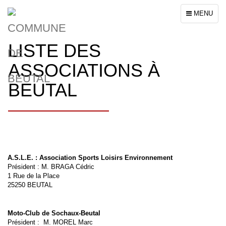
Toggle
MENU
navigation
LISTE DES
ASSOCIATIONS À
BEUTAL
A.S.L.E. : Association Sports Loisirs Environnement
Président : M. BRAGA Cédric
1 Rue de la Place
25250 BEUTAL
Moto-Club de Sochaux-Beutal
Président : M. MOREL Marc